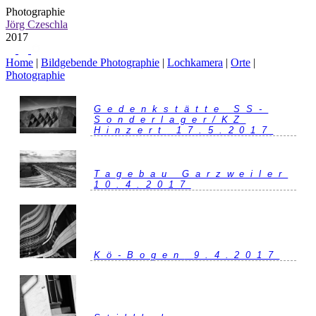
Photographie
Jörg Czeschla
2017
Home
|
Bildgebende Photographie
|
Lochkamera
|
Orte
|
Photographie
Gedenkstätte SS-
Sonderlager/KZ
Hinzert
17.5.2017
Tagebau Garzweiler
10.4.2017
Kö-Bogen
9.4.2017