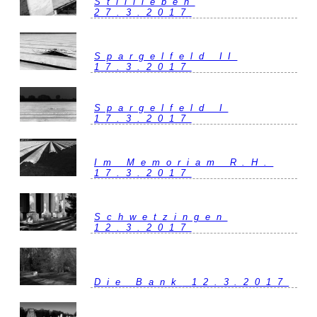
Stillleben
27.3.2017
Spargelfeld II
17.3.2017
Spargelfeld I
17.3.2017
Im Memoriam R.H.
17.3.2017
Schwetzingen
12.3.2017
Die Bank
12.3.2017