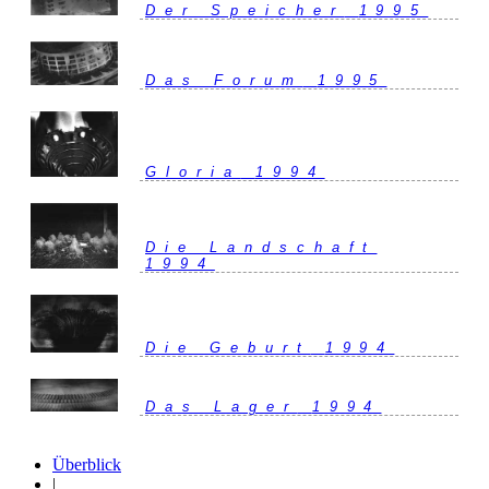
Der Speicher
1995
Das Forum
1995
Gloria
1994
Die Landschaft
1994
Die Geburt
1994
Das Lager
1994
Überblick
|