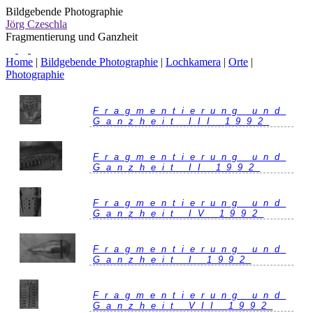
Bildgebende Photographie
Jörg Czeschla
Fragmentierung und Ganzheit
Home
|
Bildgebende Photographie
|
Lochkamera
|
Orte
|
Photographie
Fragmentierung und
Ganzheit III
1992
Fragmentierung und
Ganzheit II
1992
Fragmentierung und
Ganzheit IV
1992
Fragmentierung und
Ganzheit I
1992
Fragmentierung und
Ganzheit VII
1992