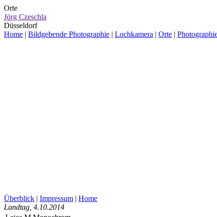
Orte
Jörg Czeschla
Düsseldorf
Home
|
Bildgebende Photographie
|
Lochkamera
|
Orte
|
Photographi
Überblick
|
Impressum
|
Home
Landtag
, 4.10.2014