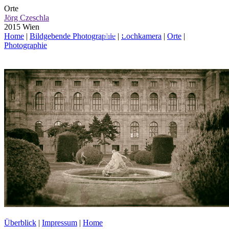
Orte
Jörg Czeschla
2015 Wien
Home
|
Bildgebende Photographie
|
Lochkamera
|
Orte
|
Photographie
Überblick
|
Impressum
|
Home