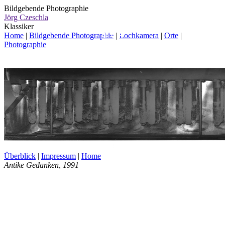
Bildgebende Photographie
Jörg Czeschla
Klassiker
Home
|
Bildgebende Photographie
|
Lochkamera
|
Orte
|
Photographie
Überblick
|
Impressum
|
Home
Antike Gedanken
, 1991