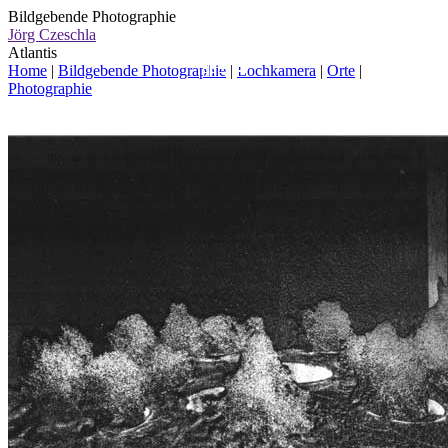
Bildgebende Photographie
Jörg Czeschla
Atlantis
Home
|
Bildgebende Photographie
|
Lochkamera
|
Orte
|
Photographie