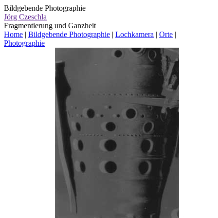
Bildgebende Photographie
Jörg Czeschla
Fragmentierung und Ganzheit
Home
|
Bildgebende Photographie
|
Lochkamera
|
Orte
|
Photographie